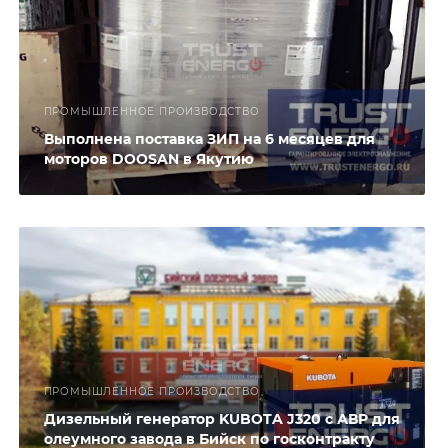
ПРОМЫШЛЕННОЕ ПРОИЗВОДСТВО
Выполнена поставка ЗИП на 6 месяцев для
моторов DOOSAN в Якутию
ПРОМЫШЛЕННОЕ ПРОИЗВОДСТВО
Дизельный генератор KUBOTA J320 с АВР для
олеумного завода в Бийск по госконтракту