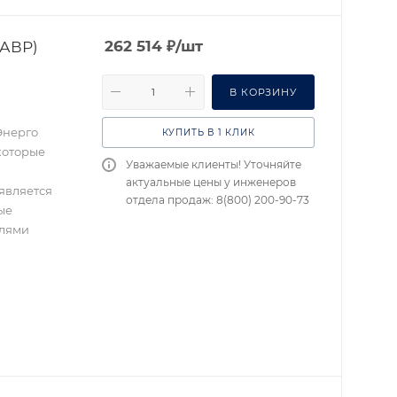
(АВР)
262 514
₽
/шт
В КОРЗИНУ
Энерго
КУПИТЬ В 1 КЛИК
которые
Уважаемые клиенты! Уточняйте
актуальные цены у инженеров
является
отдела продаж: 8(800) 200-90-73
ые
елями