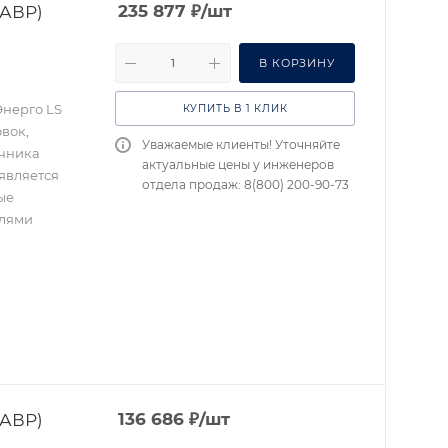
(АВР)
235 877
₽
/шт
В КОРЗИНУ
Энерго LS
КУПИТЬ В 1 КЛИК
вок,
Уважаемые клиенты! Уточняйте
очника
актуальные цены у инженеров
является
отдела продаж: 8(800) 200-90-73
ые
елями
(АВР)
136 686
₽
/шт