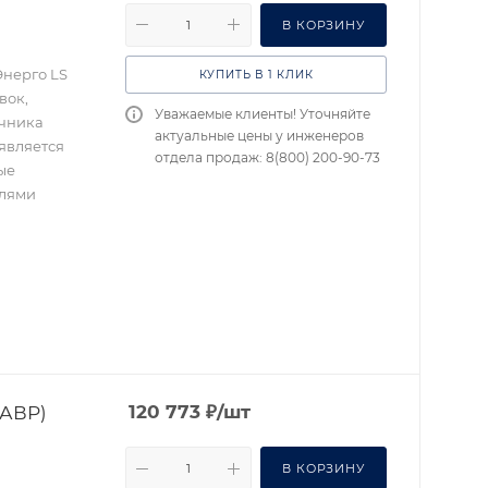
В КОРЗИНУ
Энерго LS
КУПИТЬ В 1 КЛИК
вок,
Уважаемые клиенты! Уточняйте
очника
актуальные цены у инженеров
является
отдела продаж: 8(800) 200-90-73
ые
елями
(АВР)
120 773
₽
/шт
В КОРЗИНУ