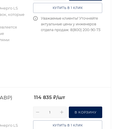
Энерго LS
КУПИТЬ В 1 КЛИК
вок, которые
Уважаемые клиенты! Уточняйте
актуальные цены у инженеров
является
отдела продаж: 8(800) 200-90-73
ые
елями
(АВР)
114 835
₽
/шт
В КОРЗИНУ
Энерго LS
КУПИТЬ В 1 КЛИК