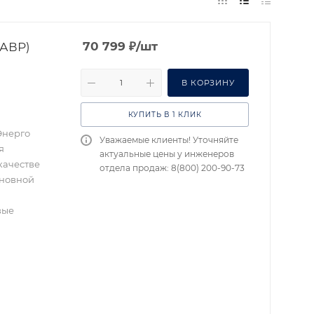
(АВР)
70 799
₽
/шт
В КОРЗИНУ
КУПИТЬ В 1 КЛИК
Энерго
Уважаемые клиенты! Уточняйте
я
актуальные цены у инженеров
качестве
отдела продаж: 8(800) 200-90-73
сновной
вые