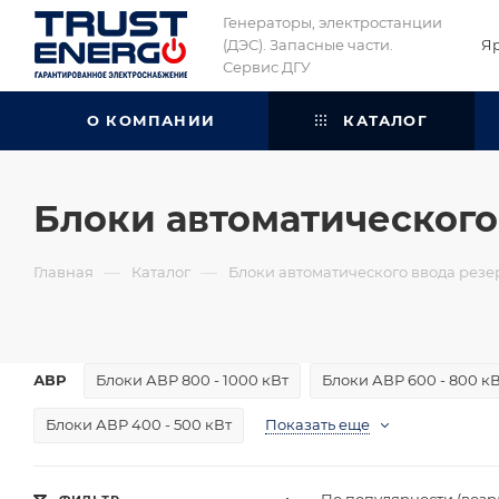
Генераторы, электростанции
(ДЭС). Запасные части.
Я
Сервис ДГУ
О КОМПАНИИ
КАТАЛОГ
Блоки автоматического
—
—
Главная
Каталог
Блоки автоматического ввода резе
АВР
Блоки АВР 800 - 1000 кВт
Блоки АВР 600 - 800 к
Блоки АВР 400 - 500 кВт
Показать еще