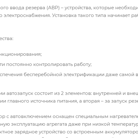
ого ввода резерва (АВР) – устройства, которые необход
 электроснабжения. Установка такого типа начинает раб
ства:
нкционирования;
ти постоянно контролировать работу;
спечения бесперебойной электрификации даже самой в
и автозапуск состоит из 2 элементов: внутренней и вне
и главного источника питания, а вторая – за запуск ре
ор с автовключением оснащен специальным нагревател
ьную эксплуатацию агрегата даже при низкой температу
ктное зарядное устройство со встроенным аккумулятор