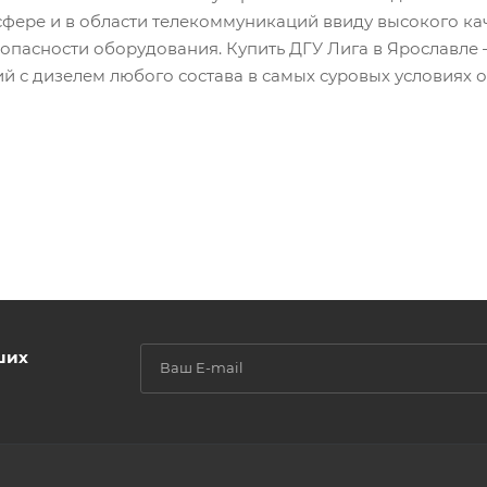
фере и в области телекоммуникаций ввиду высокого ка
зопасности оборудования. Купить ДГУ Лига в Ярославле
й с дизелем любого состава в самых суровых условиях о
ших