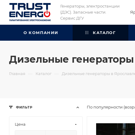
Генераторы, электростанции
(ДЭС). Запасные части.
Я
Сервис ДГУ
О КОМПАНИИ
КАТАЛОГ
Дизельные генераторы 
—
—
Главная
Каталог
Дизельные генераторы в Ярославл
По популярности (возр
ФИЛЬТР
Цена