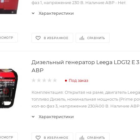
фаз 1, напряжение 230 В. Наличие АВР - Нет.
Характеристики
ОСМОТР
В ИЗБРАННОЕ
СРАВНИТЬ
Дизельный генератор Leega LDG12 E 3
АВР
Под заказ
Комплектация: Открытая на раме, двигатель Leega
топливо Дизель, номинальная мощность (Prime powe
кол-во фаз 3, напряжение 230/400 В. Наличие АВР -
Характеристики
ОСМОТР
В ИЗБРАННОЕ
СРАВНИТЬ