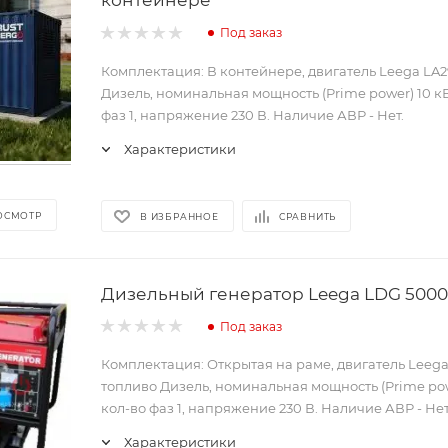
Под заказ
Комплектация: В контейнере, двигатель Leega LA2
Дизель, номинальная мощность (Prime power) 10 кВ
фаз 1, напряжение 230 В. Наличие АВР - Нет.
Характеристики
ОСМОТР
В ИЗБРАННОЕ
СРАВНИТЬ
Дизельный генератор Leega LDG 5000
Под заказ
Комплектация: Открытая на раме, двигатель Leega
топливо Дизель, номинальная мощность (Prime powe
кол-во фаз 1, напряжение 230 В. Наличие АВР - Нет
Характеристики