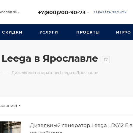
+7(800)200-90-73
рославль
ЗАКАЗАТЬ ЗВОНОК
СКИДКИ
УСЛУГИ
ПРОЕКТЫ
ИНФО
Leega в Ярославле
17
—
е
Дизельные генераторы Leega в Ярославле
астание)
Дизельный генератор Leega LDG12 E в
контейнере