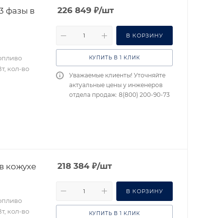
3 фазы в
226 849
₽
/шт
В КОРЗИНУ
топливо
КУПИТЬ В 1 КЛИК
т, кол-во
Уважаемые клиенты! Уточняйте
актуальные цены у инженеров
отдела продаж: 8(800) 200-90-73
в кожухе
218 384
₽
/шт
В КОРЗИНУ
топливо
т, кол-во
КУПИТЬ В 1 КЛИК