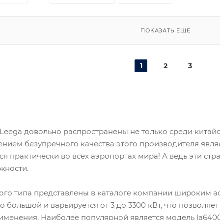
ПОКАЗАТЬ ЕЩЕ
1
2
3
Leega довольно распространены не только среди китайск
ием безупречного качества этого производителя являет
ся практически во всех аэропортах мира! А ведь эти ст
жности.
ого типа представлены в каталоге компании широким 
 большой и варьируется от 3 до 3300 кВт, что позволяет
енения. Наиболее популярной является модель la6400.