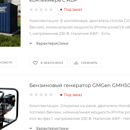
Под заказ
Комплектация: В контейнере, двигатель Honda GX
Бензин, номинальная мощность (Prime power) 6 кВт
1, напряжение 230 В. Наличие АВР - Есть.
Характеристики
ОСМОТР
В ИЗБРАННОЕ
СРАВНИТЬ
Бензиновый генератор GMGen GMH5
Под заказ
Комплектация: Открытая на раме, двигатель Hond
топливо Бензин, номинальная мощность (Prime pow
кол-во фаз 1, напряжение 230 В. Наличие АВР - Нет
Характеристики