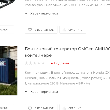
кол-во фаз 1, напряжение 230 В. Наличие АВР - Ест
Характеристики
ОСМОТР
В ИЗБРАННОЕ
СРАВНИТЬ
Бензиновый генератор GMGen GMH8
контейнере
Под заказ
Комплектация: В контейнере, двигатель Honda GX
Бензин, номинальная мощность (Prime power) 6 кВт
1, напряжение 230 В. Наличие АВР - Нет.
Характеристики
ОСМОТР
В ИЗБРАННОЕ
СРАВНИТЬ