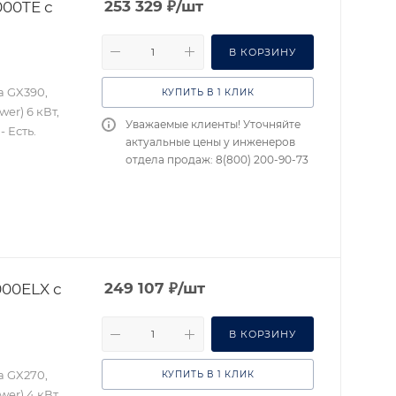
00TE с
253 329
₽
/шт
В КОРЗИНУ
a GX390,
КУПИТЬ В 1 КЛИК
er) 6 кВт,
Уважаемые клиенты! Уточняйте
 Есть.
актуальные цены у инженеров
отдела продаж: 8(800) 200-90-73
00ELX с
249 107
₽
/шт
В КОРЗИНУ
a GX270,
КУПИТЬ В 1 КЛИК
er) 4 кВт,