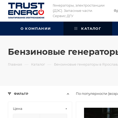
Генераторы, электростанции
(ДЭС). Запасные части.
Я
Сервис ДГУ
О КОМПАНИИ
КАТАЛОГ
Бензиновые генератор
—
—
Главная
Каталог
Бензиновые генераторы в Ярослав
По популярности (возр
ФИЛЬТР
Цена