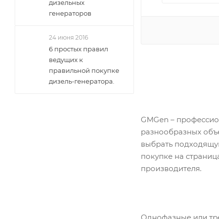
дизельных
генераторов
24 июня 2016
6 простых правил
ведущих к
правильной покупке
дизель-генератора.
GMGen – профессио
разнообразных объе
выбрать подходящую
покупке на страниц
производителя.
Однофазные или тре