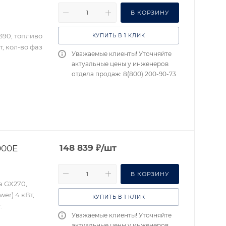
В КОРЗИНУ
390, топливо
КУПИТЬ В 1 КЛИК
, кол-во фаз
Уважаемые клиенты! Уточняйте
актуальные цены у инженеров
отдела продаж: 8(800) 200-90-73
000E
148 839
₽
/шт
В КОРЗИНУ
a GX270,
er) 4 кВт,
КУПИТЬ В 1 КЛИК
.
Уважаемые клиенты! Уточняйте
актуальные цены у инженеров