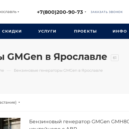
+7(800)200-90-73
рославль
ЗАКАЗАТЬ ЗВОНОК
СКИДКИ
УСЛУГИ
ПРОЕКТЫ
ИНФО
ы GMGen в Ярославле
61
—
ле
Бензиновые генераторы GMGen в Ярославле
астание)
Бензиновый генератор GMGen GMH8
контейнере с АВР