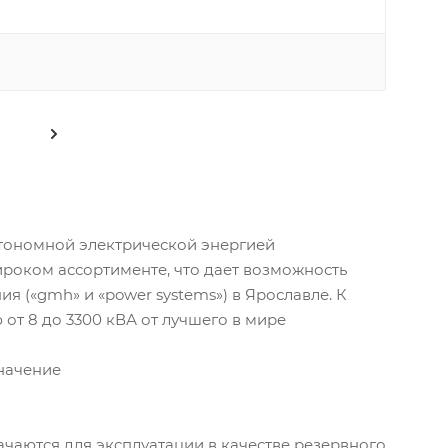
тономной электрической энергией
роком ассортименте, что дает возможность
 («gmh» и «power systems») в Ярославле. К
от 8 до 3300 кВА от лучшего в мире
начение
аются для эксплуатации в качестве резервного