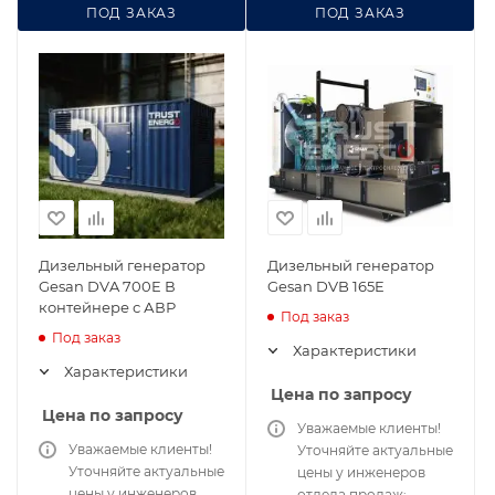
ПОД ЗАКАЗ
ПОД ЗАКАЗ
Дизельный генератор
Дизельный генератор
Gesan DVA 700E В
Gesan DVB 165E
контейнере с АВР
Под заказ
Под заказ
Характеристики
Характеристики
Цена по запросу
Цена по запросу
Уважаемые клиенты!
Уважаемые клиенты!
Уточняйте актуальные
Уточняйте актуальные
цены у инженеров
цены у инженеров
отдела продаж: