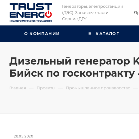
Генераторы, электростанции
(ДЭС). Запасные части.
Я
Сервис ДГУ
О КОМПАНИИ
КАТАЛОГ
Дизельный генератор K
Бийск по госконтракту
—
—
—
Главная
Проекты
Промышленное производство
28.05.2020