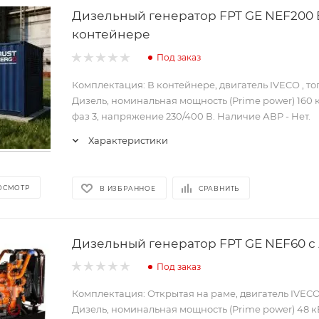
Дизельный генератор FPT GE NEF200 
контейнере
Под заказ
Комплектация: В контейнере, двигатель IVECO , т
Дизель, номинальная мощность (Prime power) 160 к
фаз 3, напряжение 230/400 В. Наличие АВР - Нет.
Характеристики
ОСМОТР
В ИЗБРАННОЕ
СРАВНИТЬ
Дизельный генератор FPT GE NEF60 с
Под заказ
Комплектация: Открытая на раме, двигатель IVECO
Дизель, номинальная мощность (Prime power) 48 кВ