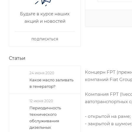
Будьте в курсе наших
акций и новостей
ПОДПИСАТЬСЯ
Статьи
Концерн FPT (прежне
24 июня 2020
компаний Fiat Grou
Какое масло заливать
в генератор?
Компания FPT (Ivec
12 июня 2020
автотранспортных с
Периодичность
технического
- открытой на раме;
обслуживания
- закрытой в шумои
дизельных