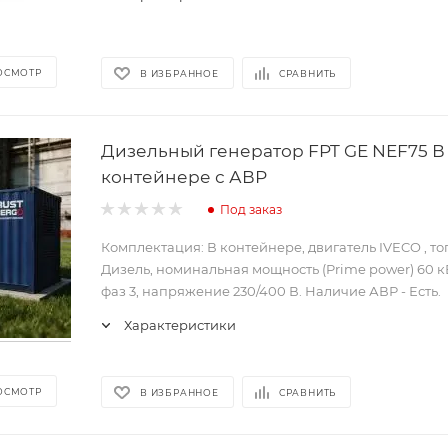
ОСМОТР
В ИЗБРАННОЕ
СРАВНИТЬ
Дизельный генератор FPT GE NEF75 В
контейнере с АВР
Под заказ
Комплектация: В контейнере, двигатель IVECO , т
Дизель, номинальная мощность (Prime power) 60 кВ
фаз 3, напряжение 230/400 В. Наличие АВР - Есть.
Характеристики
ОСМОТР
В ИЗБРАННОЕ
СРАВНИТЬ