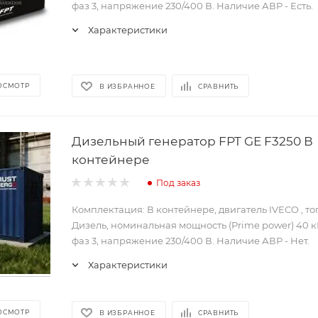
фаз 3, напряжение 230/400 В. Наличие АВР - Есть.
Характеристики
ОСМОТР
В ИЗБРАННОЕ
СРАВНИТЬ
Дизельный генератор FPT GE F3250 В
контейнере
Под заказ
Комплектация: В контейнере, двигатель IVECO , т
Дизель, номинальная мощность (Prime power) 40 кВ
фаз 3, напряжение 230/400 В. Наличие АВР - Нет.
Характеристики
ОСМОТР
В ИЗБРАННОЕ
СРАВНИТЬ