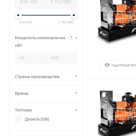
949 420
5 742 880
Мощность номинальная,
?
кВт
БЫСТРЫЙ ПР
Страна производства
Бренд
Топливо
Дизель (
126
)