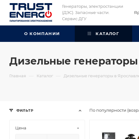
Генераторы, электростанции
(ДЭС). Запасные части.
Я
Сервис ДГУ
О КОМПАНИИ
КАТАЛОГ
Дизельные генераторы 
—
—
Главная
Каталог
Дизельные генераторы в Ярославл
По популярности (возр
ФИЛЬТР
Цена