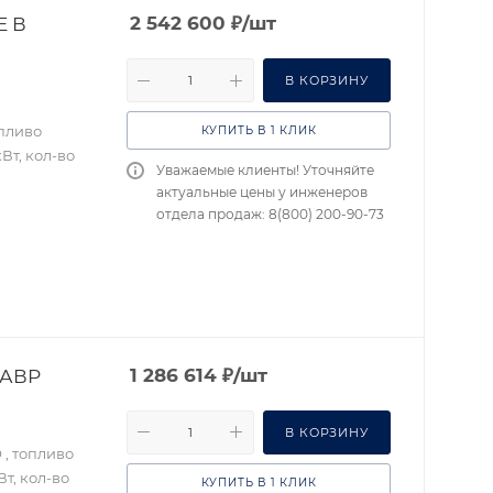
E В
2 542 600
₽
/шт
В КОРЗИНУ
опливо
КУПИТЬ В 1 КЛИК
Вт, кол-во
Уважаемые клиенты! Уточняйте
актуальные цены у инженеров
отдела продаж: 8(800) 200-90-73
 АВР
1 286 614
₽
/шт
В КОРЗИНУ
 , топливо
т, кол-во
КУПИТЬ В 1 КЛИК