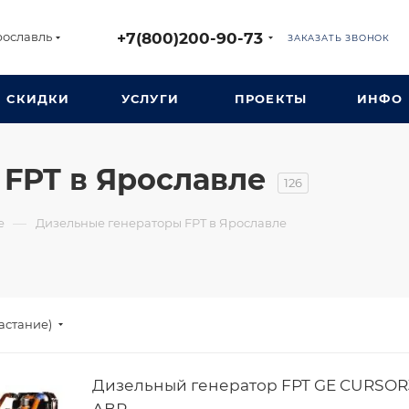
+7(800)200-90-73
рославль
ЗАКАЗАТЬ ЗВОНОК
СКИДКИ
УСЛУГИ
ПРОЕКТЫ
ИНФО
FPT в Ярославле
126
—
е
Дизельные генераторы FPT в Ярославле
астание)
Дизельный генератор FPT GE CURSOR
АВР