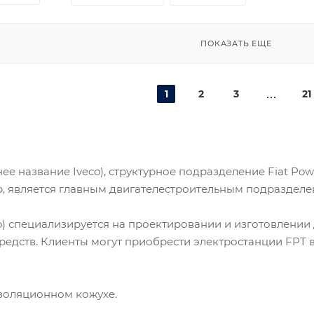
ПОКАЗАТЬ ЕЩЕ
1
2
3
21
е название Iveco), структурное подразделение Fiat Powe
p, является главным двигателестроительным подразделе
o) специализируется на проектировании и изготовлении
редств. Клиенты могут приобрести электростанции FPT 
золяционном кожухе.