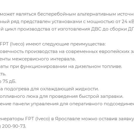
может являться бесперебойным альтернативным источн
ный ряд представлен установками с мощностью от 24 кВ
й цикл производства от изготовления ДВС до сборки ДГ
FPT (Iveco) имеют следующие преимущества:
говечность производства на современных европейских з
енты межсервисного интервала.
аты при функционировании на дизельном топливе.
ть.
 75 дБ.
ма подогрева для охлаждающей жидкости.
 топливного люка для проведения быстрой заправки.
ение панели управления для оперативного подсоединен
енераторы FPT (Iveco) в Ярославле можно оставив заявк
 200-90-73.