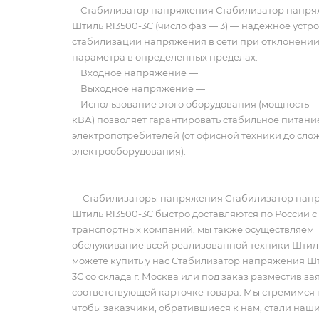
Стабилизатор напряжения Стабилизатор напр
Штиль R13500-3C (число фаз — 3) — надежное устро
стабилизации напряжения в сети при отклонении
параметра в определенных пределах.
Входное напряжение —
Выходное напряжение —
Использование этого оборудования (мощность — 
кВА) позволяет гарантировать стабильное питан
электропотребителей (от офисной техники до сло
электрооборудования).
Стабилизаторы напряжения Стабилизатор нап
Штиль R13500-3C быстро доставляются по России 
транспортных компаний, мы также осуществляем
обслуживание всей реализованной техники Штил
можете купить у нас Стабилизатор напряжения Шт
3C со склада г. Москва или под заказ разместив за
соответствующей карточке товара. Мы стремимся к
чтобы заказчики, обратившиеся к нам, стали наш