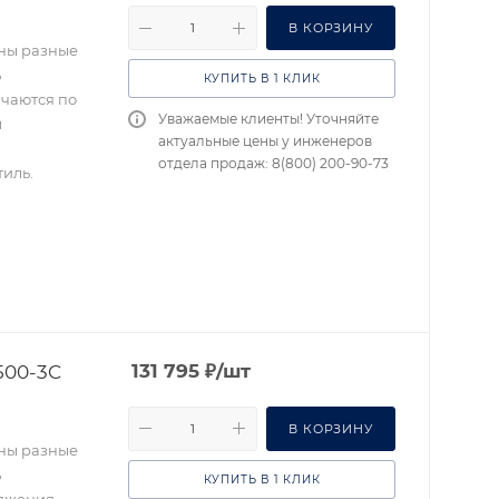
В КОРЗИНУ
ены разные
ь
КУПИТЬ В 1 КЛИК
ичаются по
Уважаемые клиенты! Уточняйте
м
актуальные цены у инженеров
отдела продаж: 8(800) 200-90-73
иль.
500-3C
131 795
₽
/шт
В КОРЗИНУ
ены разные
ь
КУПИТЬ В 1 КЛИК