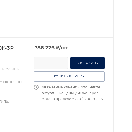
0K-3P
358 226
₽
/шт
В КОРЗИНУ
ены разные
ь
КУПИТЬ В 1 КЛИК
ичаются по
Уважаемые клиенты! Уточняйте
м
актуальные цены у инженеров
отдела продаж: 8(800) 200-90-73
иль.