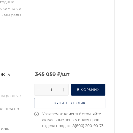
ыгодные
ским так и
 - мы рады
0K-3
345 059
₽
/шт
В КОРЗИНУ
ены разные
ь
КУПИТЬ В 1 КЛИК
чаются по
Уважаемые клиенты! Уточняйте
м
актуальные цены у инженеров
отдела продаж: 8(800) 200-90-73
иль.