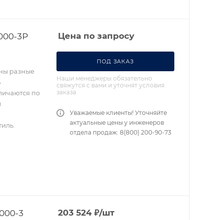
000-3P
Цена по запросу
ПОД ЗАКАЗ
ены разные
Наши менеджеры обязательно
ь
свяжутся с вами и уточнят условия
заказа
личаются по
м
Уважаемые клиенты! Уточняйте
актуальные цены у инженеров
иль.
отдела продаж: 8(800) 200-90-73
000-3
203 524
₽
/шт