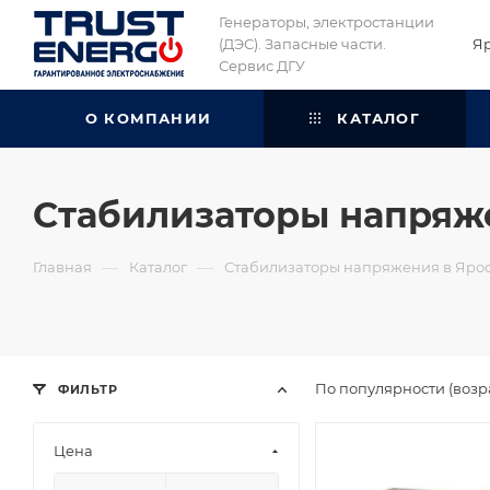
Генераторы, электростанции
(ДЭС). Запасные части.
Я
Сервис ДГУ
О КОМПАНИИ
КАТАЛОГ
Стабилизаторы напряж
—
—
Главная
Каталог
Стабилизаторы напряжения в Яро
По популярности (возр
ФИЛЬТР
Цена