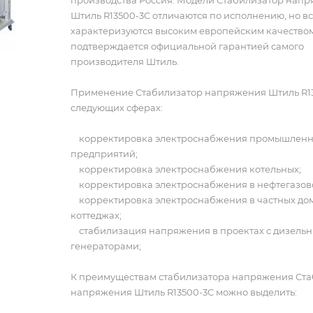
производства Россия. Модели Стабилизатор нап
Штиль R13500-3C отличаются по исполнению, но в
характеризуются высоким европейским качеством
подтверждается официальной гарантией самого
производителя Штиль.
Применение Стабилизатор напряжения Штиль R13
следующих сферах:
корректировка электроснабжения промышлен
предприятий;
корректировка электроснабжения котельных;
корректировка электроснабжения в нефтегазово
корректировка электроснабжения в частных дом
коттеджах;
стабилизация напряжения в проектах с дизель
генераторами;
К преимуществам стабилизатора напряжения Ст
напряжения Штиль R13500-3C можно выделить: