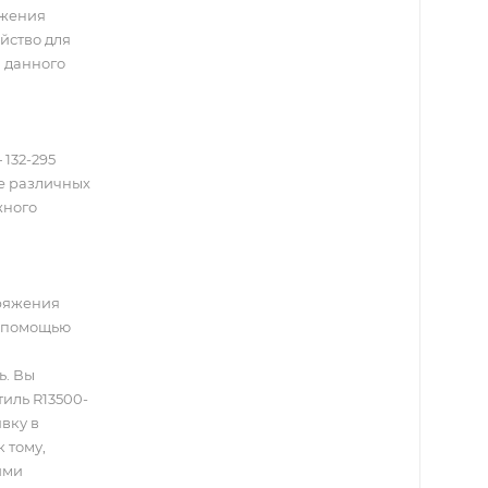
яжения
йство для
 данного
132-295
ие различных
жного
ряжения
с помощью
ь. Вы
иль R13500-
явку в
 тому,
ими