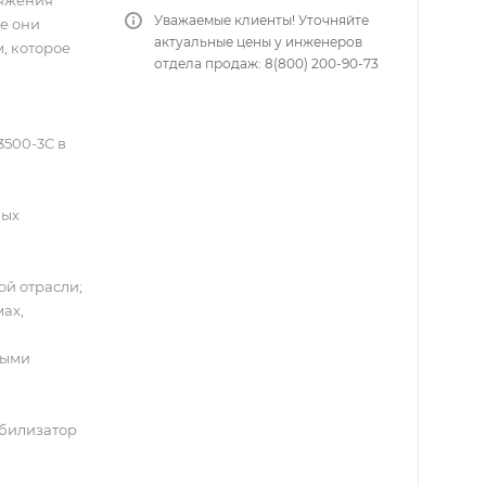
ряжения
Уважаемые клиенты! Уточняйте
се они
актуальные цены у инженеров
, которое
отдела продаж: 8(800) 200-90-73
500-3C в
ных
й отрасли;
ах,
ными
абилизатор