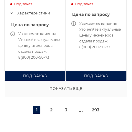
для сервера и сетей
UPS On-Line
Под заказ
Под заказ
SURT6000XLT для
сервера и сетей
Характеристики
Цена по запросу
Уважаемые клиенты!
Цена по запросу
Уточняйте актуальные
Уважаемые клиенты!
цены у инженеров
Уточняйте актуальные
отдела продаж:
цены у инженеров
8(800) 200-90-73
отдела продаж:
8(800) 200-90-73
ПОД ЗАКАЗ
ПОД ЗАКАЗ
ПОКАЗАТЬ ЕЩЕ
1
2
3
293