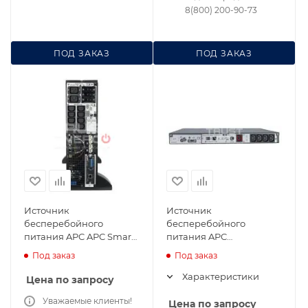
8(800) 200-90-73
ПОД ЗАКАЗ
ПОД ЗАКАЗ
Источник
Источник
бесперебойного
бесперебойного
питания APC APC Smart-
питания APC
UPS On-Line
SC450RMI1U для
Под заказ
Под заказ
SURT6000XLI для
сервера и сетей
сервера и сетей
Характеристики
Цена по запросу
Уважаемые клиенты!
Цена по запросу