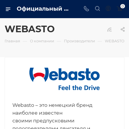
0
Официальный сайт дилера WEBASTO в Ярославле. Вся информация о генераторах WEBASTO, сервис, монтаж, обслуживание
WEBASTO
—
—
—
Главная
О компании
Производители
WEBASTO
Webasto – это немецкий бренд
наиболее известен
своими предпусковыми
подогревателями двигателя и