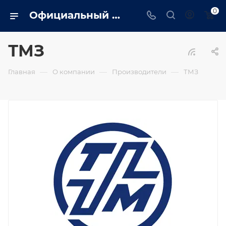
0
Официальный сайт дилера ТМЗ в Ярославле. Вся информация о генераторах ТМЗ, сервис, монтаж, обслуживание
ТМЗ
—
—
—
Главная
О компании
Производители
ТМЗ