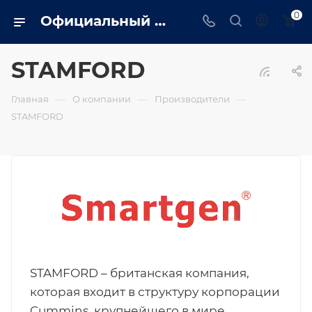
0
Официальный сайт дилера STAMFORD в Ярославле. Вся информация о генераторах, сервис, монтаж, обслуживание
STAMFORD
—
—
—
Главная
О компании
Производители
STAMFORD
STAMFORD – британская компания,
которая входит в структуру корпорации
Cummins, крупнейшего в мире