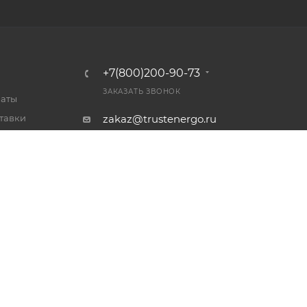
+7(800)200-90-73
ЗАКАЗАТЬ ЗВОНОК
латы
тавки
zakaz@trustenergo.ru
 товар
Россия, г. Ярославль, пр-т
ет
Октября д. 87А, стр. 3, 2 этаж