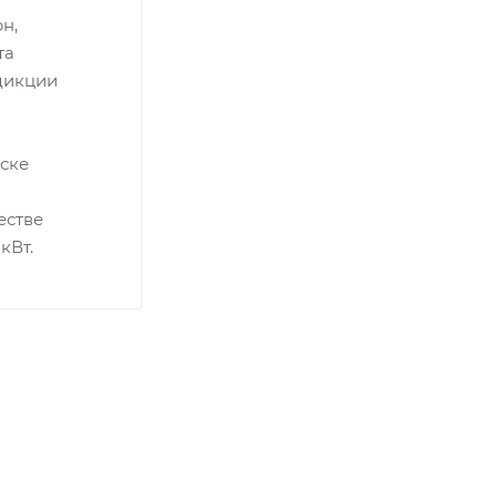
н,
та
сдикции
ске
естве
кВт.