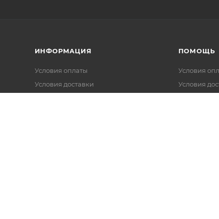
ИНФОРМАЦИЯ
ПОМОЩЬ
Условия оплаты
Условия оп
Условия доставки
Условия дос
Гарантия на товар
Гарантия на
FAQ
Вопрос-отв
Калькуляторы
Обзоры