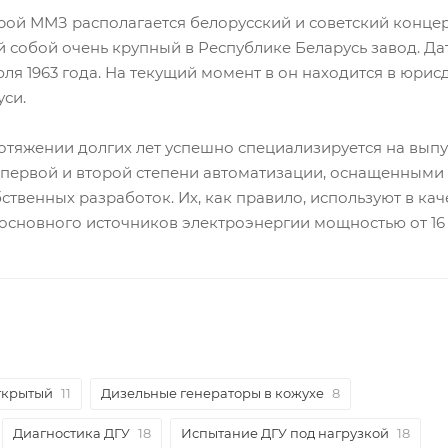
рой ММЗ располагается белорусский и советский концер
собой очень крупный в Республике Беларусь завод. Да
юля 1963 года. На текущий момент в он находится в юри
си.
отяжении долгих лет успешно специализируется на выпу
 первой и второй степени автоматизации, оснащенными
ственных разработок. Их, как правило, используют в кач
основного источников электроэнергии мощностью от 16 
ткрытый
11
Дизельные генераторы в кожухе
8
Диагностика ДГУ
18
Испытание ДГУ под нагрузкой
18