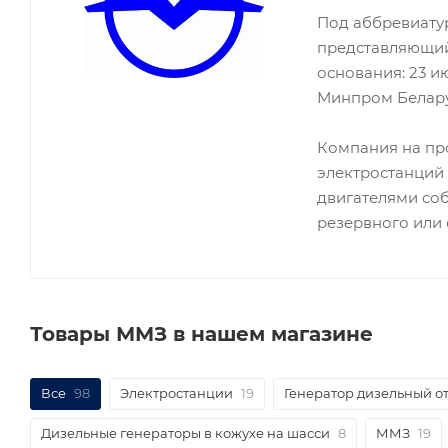
Под аббревиату
представляющий 
основания: 23 и
Минпром Белару
Компания на пр
электростанций
двигателями соб
резервного или 
Товары ММЗ в нашем магазине
Все
98
Электростанции
19
Генератор дизельный о
Дизельные генераторы в кожухе на шасси
8
ММЗ
19