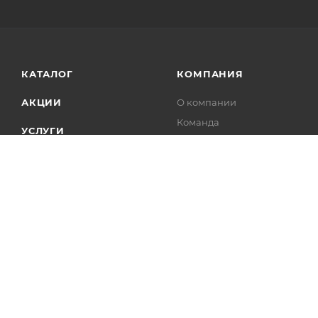
КАТАЛОГ
КОМПАНИЯ
АКЦИИ
О компании
Команда
УСЛУГИ
Реквизиты
ПРОЕКТЫ
Новости
Статьи
Партнеры
Производители
Отзывы
Карьера
Лицензии
Документы