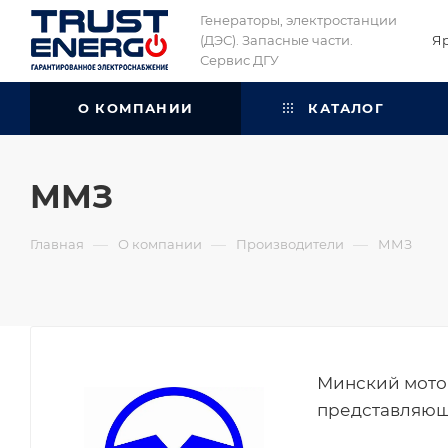
Генераторы, электростанции
(ДЭС). Запасные части.
Я
Сервис ДГУ
О КОМПАНИИ
КАТАЛОГ
ММЗ
—
—
—
Главная
О компании
Производители
ММЗ
Минский мотор
представляющи