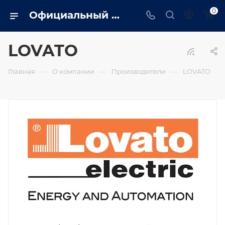
0
Официальный сайт дилера Lovato в Ярославле. Вся информация о генераторах, сервис, монтаж, обслуживание
LOVATO
—
—
—
Главная
О компании
Производители
LOVATO