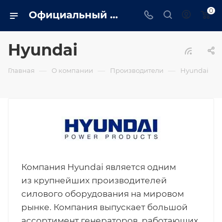
0
Официальный сайт дилера Hyundai в Ярославле. Вся информация о генераторах Hyundai, сервис, монтаж, обслуживание
Hyundai
—
—
—
Главная
О компании
Производители
Hyundai
Компания Hyundai является одним
из крупнейших производителей
силового оборудования на мировом
рынке. Компания выпускает большой
ассортимент генераторов, работающих