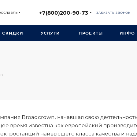
+7(800)200-90-73
рославль
ЗАКАЗАТЬ ЗВОНОК
СКИДКИ
УСЛУГИ
ПРОЕКТЫ
ИНФО
wn
мпания Broadcrown, начавшая свою деятельность 
ящее время известна как европейский производит
ектростанций наивысшего класса качества и над