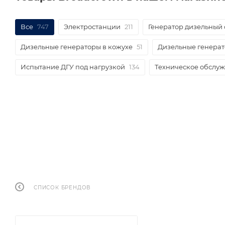
Все
747
Электростанции
211
Генератор дизельный
Дизельные генераторы в кожухе
51
Дизельные генерат
Испытание ДГУ под нагрузкой
134
Техническое обслу
СПИСОК БРЕНДОВ