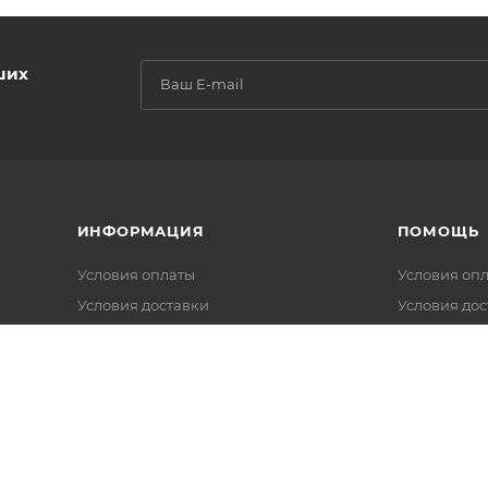
ших
ИНФОРМАЦИЯ
ПОМОЩЬ
Условия оплаты
Условия оп
Условия доставки
Условия дос
Гарантия на товар
Гарантия на
FAQ
Вопрос-отв
Калькуляторы
Обзоры