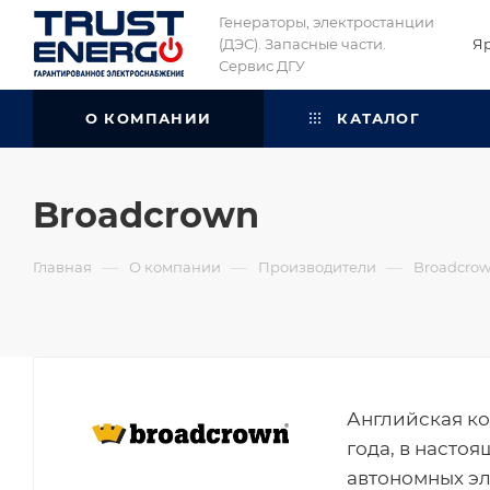
Генераторы, электростанции
(ДЭС). Запасные части.
Я
Сервис ДГУ
О КОМПАНИИ
КАТАЛОГ
Broadcrown
—
—
—
Главная
О компании
Производители
Broadcro
Английская ко
года, в насто
автономных эл