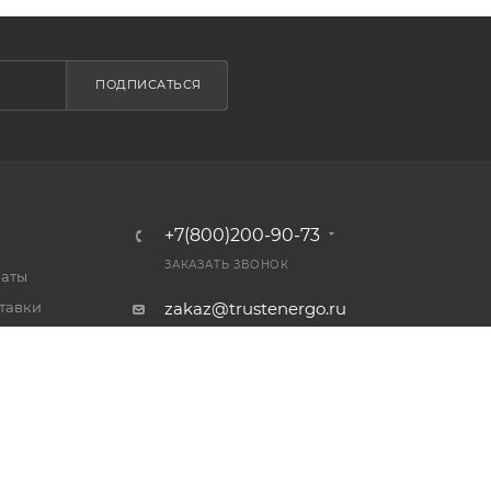
ПОДПИСАТЬСЯ
+7(800)200-90-73
ЗАКАЗАТЬ ЗВОНОК
латы
тавки
zakaz@trustenergo.ru
 товар
Россия, г. Ярославль, пр-т
ет
Октября д. 87А, стр. 3, 2 этаж