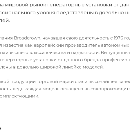
а мировой рынок генераторные установки от дан
ссионального уровня представлены в довольно 
лей.
ания Broadcrown, начавшая свою деятельность с 1976 год
я известна как европейский производитель автономных
 наивысшего класса качества и надежности. Выпущенны
генераторные установки от данного бренда профессио
влены в довольно широкой линейке моделей.
чкой продукции торговой марки стали высочайшее каче
ность, ведь каждая модель оснащена высокопроизводит
комплектующими.
е