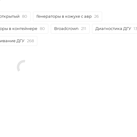
 открытый
80
Генераторы в кожухе с авр
26
оры в контейнере
80
Broadcrown
211
Диагностика ДГУ
1
живание ДГУ
268