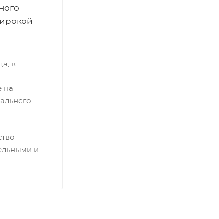
ного
широкой
а, в
е на
нального
ство
ельными и