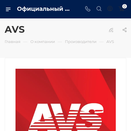
0
Официальный сайт дилера AVS в Ярославле. Вся информация о генераторах AVS, сервис, монтаж, обслуживание
AVS
—
—
—
Главная
О компании
Производители
AVS