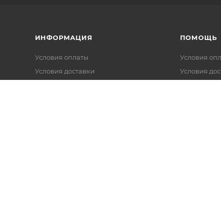
ИНФОРМАЦИЯ
ПОМОЩЬ
Условия оплаты
Условия оп
Условия доставки
Условия дос
Гарантия на товар
Гарантия на
FAQ
Вопрос-отв
Калькуляторы
Обзоры