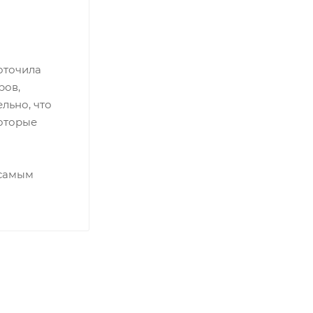
оточила
ров,
льно, что
которые
 самым