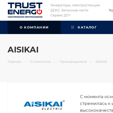
Генераторы, электростанции
(ДЭС). Запасные части.
Я
Сервис ДГУ
О КОМПАНИИ
КАТАЛОГ
AISIKAI
—
—
—
Главная
О компании
Производители
AISIKAI
С момента осно
стремилась к 
высококачест