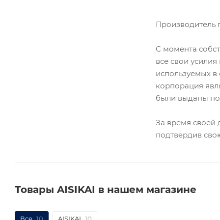
Производитель г
С момента собст
все свои усилия
используемых в 
корпорация явля
были выданы по
За время своей 
подтвердив сво
Товары AISIKAI в нашем магазине
Все
10
AISIKAI
10