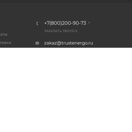
+7(800)200-90-73
ЗАКАЗАТЬ ЗВОНОК
латы
тавки
zakaz@trustenergo.ru
 товар
Россия, г. Ярославль, пр-т
ет
Октября д. 87А, стр. 3, 2 этаж