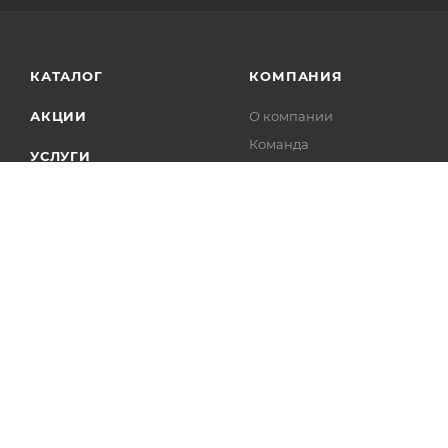
КАТАЛОГ
КОМПАНИЯ
АКЦИИ
О компании
Команда
УСЛУГИ
Реквизиты
ПРОЕКТЫ
Новости
Статьи
Партнеры
Производители
Отзывы
Карьера
Лицензии
Документы