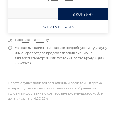
В КОРЗИНУ
КУПИТЬ В 1 КЛИК
Рассчитать доставку
Уважаемый клиенты! Закажите подробную смету услуг у
инженеров отдела продаж отправив письмо на
zakaz@trustenergo.ru или позвонив по телефону: 8 (800)
200-90-73
Оплата осуществляется безналичным расчетом. Отгрузка
товара осуществляется в соответствии с выбранными
условиями доставки по согласованию с менеджером. Все
цены указаны с НДС 22%.