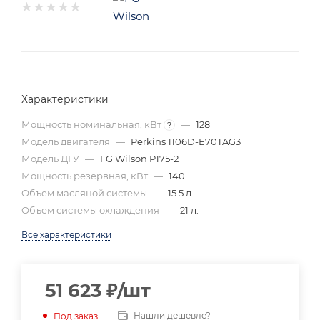
Характеристики
Мощность номинальная, кВт
—
128
?
Модель двигателя
—
Perkins 1106D-E70TAG3
Модель ДГУ
—
FG Wilson P175-2
Мощность резервная, кВт
—
140
Объем масляной системы
—
15.5 л.
Объем системы охлаждения
—
21 л.
Все характеристики
51 623
₽
/шт
Нашли дешевле?
Под заказ