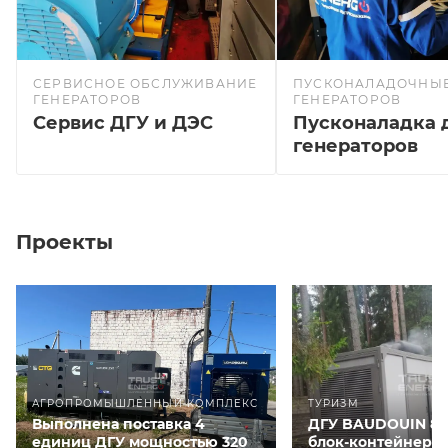
СЕРВИСНОЕ ОБСЛУЖИВАНИЕ
ПУСКОНАЛАДОЧНЫЕ
ГЕНЕРАТОРОВ
ГЕНЕРАТОРОВ
Сервис ДГУ и ДЭС
Пусконаладка 
генераторов
Проекты
АГРОПРОМЫШЛЕННЫЙ КОМПЛЕКС
ТУРИЗМ
Выполнена поставка 4
ДГУ BAUDOUIN 80
единиц ДГУ мощностью 320
блок-контейнере 