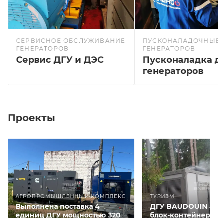
СЕРВИСНОЕ ОБСЛУЖИВАНИЕ
ПУСКОНАЛАДОЧНЫЕ
ГЕНЕРАТОРОВ
ГЕНЕРАТОРОВ
Сервис ДГУ и ДЭС
Пусконаладка 
генераторов
Проекты
АГРОПРОМЫШЛЕННЫЙ КОМПЛЕКС
ТУРИЗМ
Выполнена поставка 4
ДГУ BAUDOUIN 80
единиц ДГУ мощностью 320
блок-контейнере 