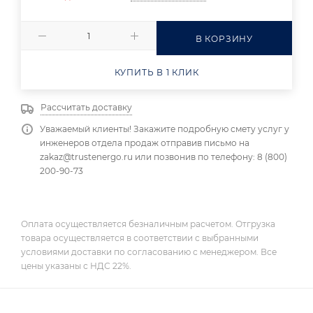
В КОРЗИНУ
КУПИТЬ В 1 КЛИК
Рассчитать доставку
Уважаемый клиенты! Закажите подробную смету услуг у
инженеров отдела продаж отправив письмо на
zakaz@trustenergo.ru или позвонив по телефону: 8 (800)
200-90-73
Оплата осуществляется безналичным расчетом. Отгрузка
товара осуществляется в соответствии с выбранными
условиями доставки по согласованию с менеджером. Все
цены указаны с НДС 22%.