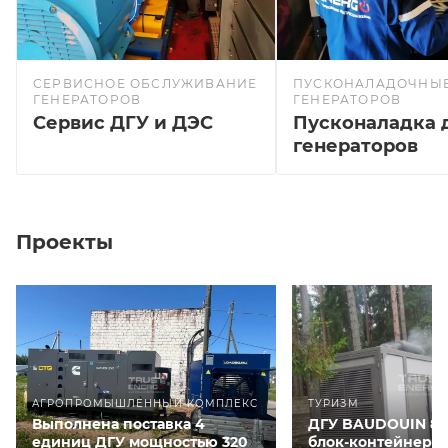
СЕРВИСНОЕ ОБСЛУЖИВАНИЕ
ПУСКОНАЛАДОЧНЫЕ
ГЕНЕРАТОРОВ
ГЕНЕРАТОРОВ
Сервис ДГУ и ДЭС
Пусконаладка 
генераторов
Проекты
АГРОПРОМЫШЛЕННЫЙ КОМПЛЕКС
ТУРИЗМ
Выполнена поставка 4
ДГУ BAUDOUIN 80
единиц ДГУ мощностью 320
блок-контейнере 