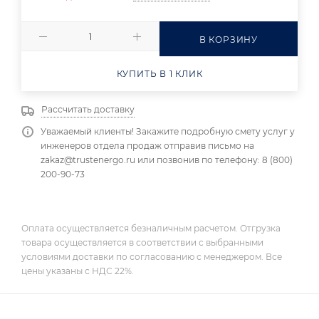
В КОРЗИНУ
КУПИТЬ В 1 КЛИК
Рассчитать доставку
Уважаемый клиенты! Закажите подробную смету услуг у
инженеров отдела продаж отправив письмо на
zakaz@trustenergo.ru или позвонив по телефону: 8 (800)
200-90-73
Оплата осуществляется безналичным расчетом. Отгрузка
товара осуществляется в соответствии с выбранными
условиями доставки по согласованию с менеджером. Все
цены указаны с НДС 22%.