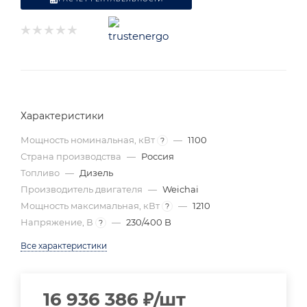
Характеристики
Мощность номинальная, кВт
—
1100
?
Страна производства
—
Россия
Топливо
—
Дизель
Производитель двигателя
—
Weichai
Мощность максимальная, кВт
—
1210
?
Напряжение, В
—
230/400 B
?
Все характеристики
16 936 386
₽
/шт