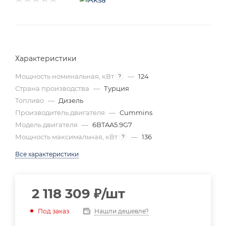
Характеристики
Мощность номинальная, кВт
—
124
?
Страна производства
—
Турция
Топливо
—
Дизель
Производитель двигателя
—
Cummins
Модель двигателя
—
6BTAA5.9G7
Мощность максимальная, кВт
—
136
?
Все характеристики
2 118 309
₽
/шт
Нашли дешевле?
Под заказ