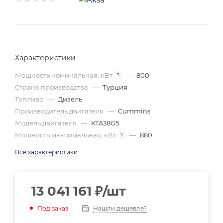
Характеристики
Мощность номинальная, кВт
—
800
?
Страна производства
—
Турция
Топливо
—
Дизель
Производитель двигателя
—
Cummins
Модель двигателя
—
KTA38G5
Мощность максимальная, кВт
—
880
?
Все характеристики
13 041 161
₽
/шт
Нашли дешевле?
Под заказ