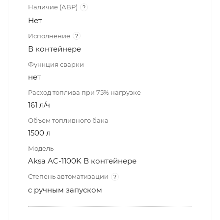
Наличие (АВР)
?
Нет
Исполнение
?
В контейнере
Функция сварки
нет
Расход топлива при 75% нагрузке
161 л/ч
Объем топливного бака
1500 л
Модель
Aksa AC-1100K В контейнере
Степень автоматизации
?
с ручным запуском