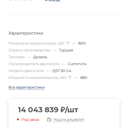
Характеристики
Мощность номинальная, кВт
—
800
?
Страна производства
—
Турция
Топливо
—
Дизель
Производитель двигателя
—
Cummins
Модель двигателя
—
QST 30 G4
Мощность максимальная, кВт
—
880
?
Все характеристики
14 043 839
₽
/шт
Нашли дешевле?
Под заказ