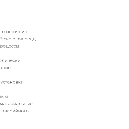
то источник
В свою очередь,
роцессы.
иодически
жание
ы
оустановки.
вным
ь материальные
я аварийного