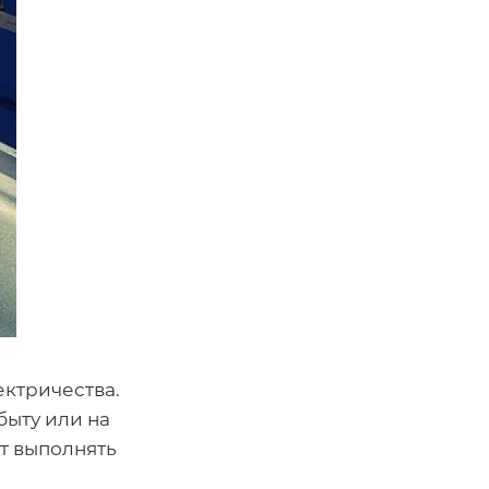
ктричества.
быту или на
т выполнять