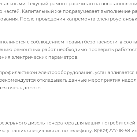
итальными. Текущий ремонт рассчитан на восстановлен
о частей. Капитальный же подразумевает выполнение ра
ования. После проведения капремонта электроустанов
полняется с соблюдением правил безопасности, в соотв
шению ремонтных работ необходимо проверить работос
ения электрических параметров.
 профилактикой электрооборудования, устанавливается в
е рекомендуется откладывать данные мероприятия надол
ся очень дорого.
езервного дизель-генератора для ваших потребителей и
 у наших специалистов по телефону: 8(909)277-18-58 или